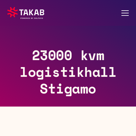
Tjänster
23000 kvm
Om oss
logistikhall
Kontakt
Stigamo
Referenser
Karriär
Pressrum