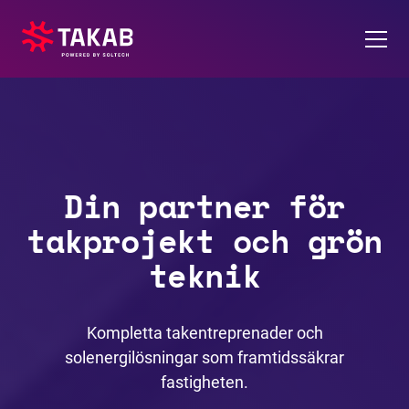
Tjänster
Om oss
Din partner för
Kontakt
takprojekt och grön
Referenser
teknik
Karriär
Kompletta takentreprenader och
solenergilösningar som framtidssäkrar
Pressrum
fastigheten.